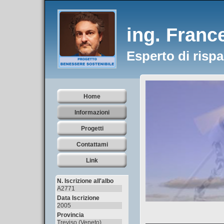
ing. Franc
Esperto di risp
Home
Informazioni
Progetti
Contattami
Link
N. Iscrizione all'albo
A2771
Data Iscrizione
2005
Provincia
Treviso (Veneto)